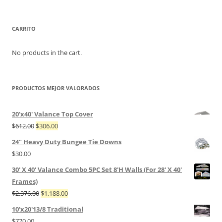
CARRITO
No products in the cart.
PRODUCTOS MEJOR VALORADOS
20'x40' Valance Top Cover
$
612.00
$
306.00
24" Heavy Duty Bungee Tie Downs
$
30.00
30' X 40' Valance Combo 5PC Set 8'H Walls (For 28' X 40'
Frames)
$
2,376.00
$
1,188.00
10'x20'13/8 Traditional
$
770.00