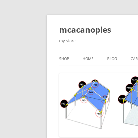
Saltar
al
contenido
mcacanopies
my store
SHOP
HOME
BLOG
CAR
TRADITIONAL CANOPIES
ENCLOSED WITH WINDOWS
ACCESORIES