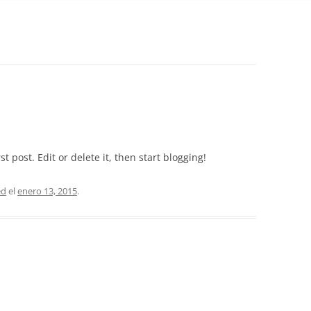
t post. Edit or delete it, then start blogging!
ed
el
enero 13, 2015
.