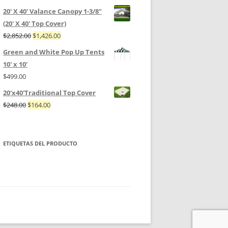
20' X 40' Valance Canopy 1-3/8"
(20' X 40' Top Cover)
$
2,852.00
$
1,426.00
Green and White Pop Up Tents
10' x 10'
$
499.00
20'x40'Traditional Top Cover
$
248.00
$
164.00
ETIQUETAS DEL PRODUCTO