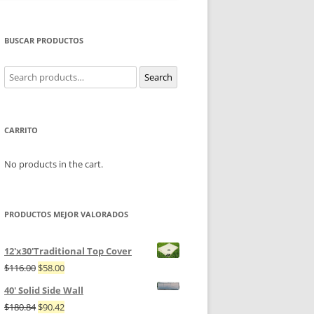
BUSCAR PRODUCTOS
Search
Search
for:
CARRITO
No products in the cart.
PRODUCTOS MEJOR VALORADOS
12'x30'Traditional Top Cover
$
116.00
$
58.00
40' Solid Side Wall
$
180.84
$
90.42