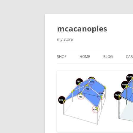
Saltar
al
contenido
mcacanopies
my store
SHOP
HOME
BLOG
CAR
TRADITIONAL CANOPIES
ENCLOSED WITH WINDOWS
ACCESORIES