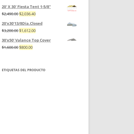
20' X 30' Fiesta Tent 1-5/8"
$
2,490.00
$
2,036.40
20'x30'13/8Dia.Closed
$
3,200.00
$
1,612.00
30'x50' Valance Top Cover
$
1,600.00
$
800.00
ETIQUETAS DEL PRODUCTO