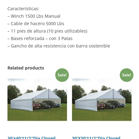
Características:
–
Winch
1500
Lbs
Manual
–
Cable de hacero
5000
Lbs
–
11
pies de altura
(
10
pies
utilizables
)
–
Bases
reforzada
– con
3 Patas
–
Gancho
de alta resistencia con barra sostenible
Related products
Sale!
Sale!
30’x40’11/2″Dia.Closed
30’X30’11/2″Dia.Closed