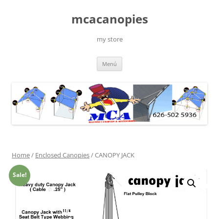
Saltar
al
mcacanopies
contenido
my store
Menú
Home
/
Enclosed Canopies
/ CANOPY JACK
Sale!