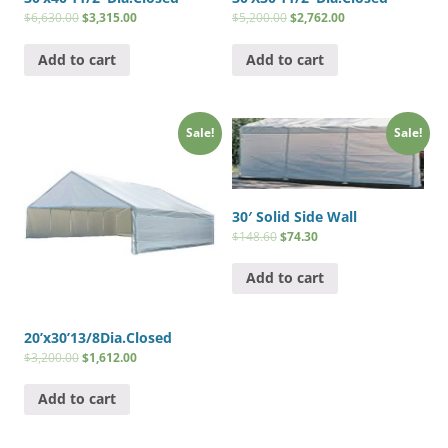
$
6,630.00
$
3,315.00
$
5,200.00
$
2,762.00
Add to cart
Add to cart
Sale!
Sale!
30′ Solid Side Wall
$
148.60
$
74.30
Add to cart
20’x30’13/8Dia.Closed
$
3,200.00
$
1,612.00
Add to cart